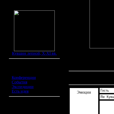
Находки
Кувшин лепной, X-XI вв.
Категории обьявлений
Конференции
(0)
Комментарии
(0)
События
(0)
Экспедиции
(0)
Есть идея
(0)
Эмоции
Курилка