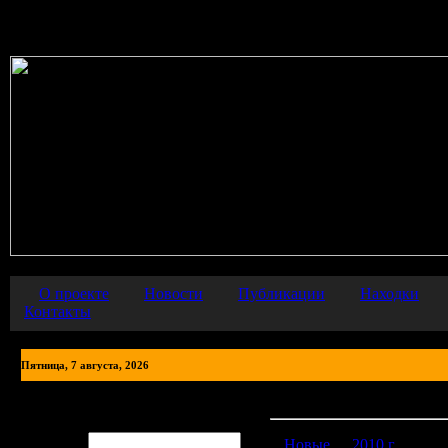
Warning
: error_reporting() has been disabled for security reasons in
О проекте
Новости
Публикации
Находки
Контакты
Пятница, 7 августа, 2026
Фото находок
Авторизация
Логин:
Новые
2010 г.