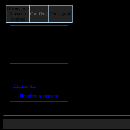
Сообщения с форума
Последние
5 тем на
См.
Отв.
Последний
форуме
Кто на сайте
Гостей:
3
Пользователей:
0
Всего на сайте:
3
Каталог ссылок
Институты
(2)
Перейти в каталог