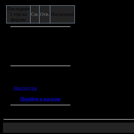
Сообщения с форума
Последние
5 тем на
См.
Отв.
Последний
форуме
Кто на сайте
Гостей:
3
Пользователей:
0
Всего на сайте:
3
Каталог ссылок
Институты
(2)
Перейти в каталог