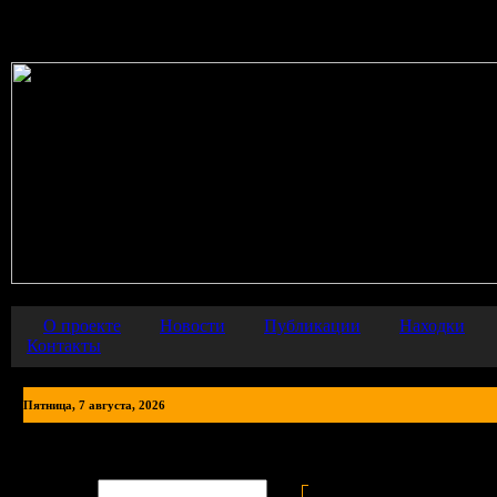
Warning
: error_reporting() has been disabled for security reasons in
О проекте
Новости
Публикации
Находки
Контакты
Пятница, 7 августа, 2026
Личный кабинет
Авторизация
Cтраница Вашего лично
Логин: