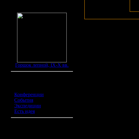
Да
ре
Находки
Горшок лепной, IX-X вв.
Категории обьявлений
Конференции
(0)
События
(0)
Экспедиции
(0)
Есть идея
(0)
Курилка