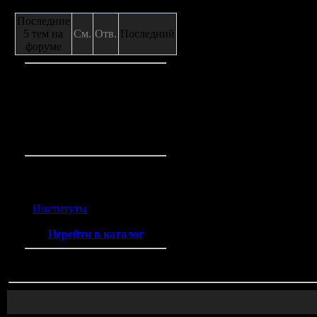
Сообщения с форума
Последние
5 тем на
См.
Отв.
Последний
форуме
Кто на сайте
Гостей:
4
Пользователей:
0
Всего на сайте:
4
Каталог ссылок
Институты
(2)
Перейти в каталог