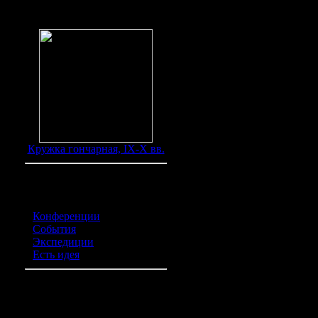
Находки
Кружка гончарная, IX-X вв.
Категории обьявлений
Конференции
(0)
События
(0)
Экспедиции
(0)
Есть идея
(0)
Курилка