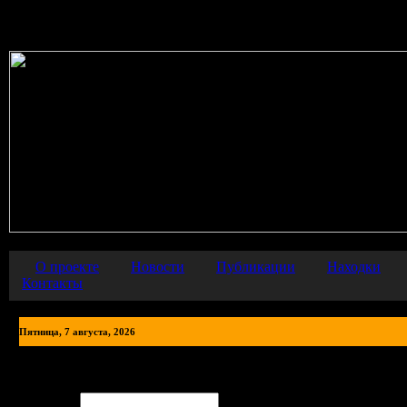
Warning
: error_reporting() has been disabled for security reasons in
О проекте
Новости
Публикации
Находки
Контакты
Пятница, 7 августа, 2026
Каталог ссылок
Авторизация
Логин: