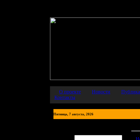
Warning
: error_reporting() has been disabled for security reasons in
О проекте
Новости
Публик
Контакты
Пятница, 7 августа, 2026
Фот
Авторизация
Логин:
Н