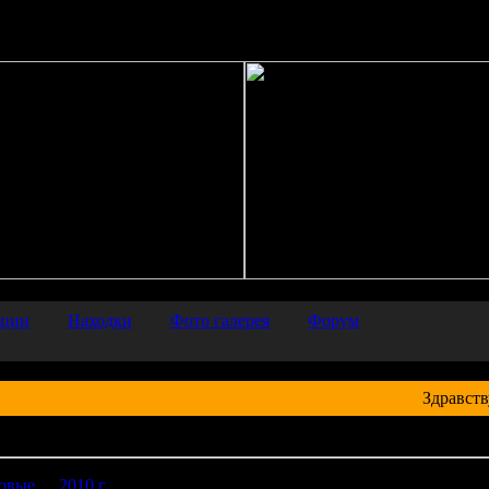
/srv/other/archaeology.iea.ras.ru/htdocs/inc/common.php
on line
66
ации
Находки
Фото галерея
Форум
Здравств
о находок
овые
2010 г.