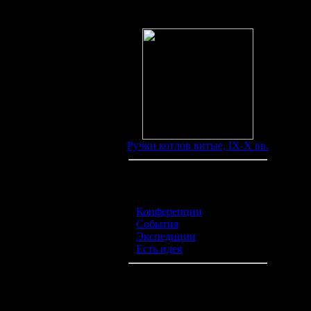
Находки
Ручки котлов витые, IX-X вв.
Категории обьявлений
Конференции
(0)
События
(0)
Экспедиции
(0)
Есть идея
(0)
Курилка