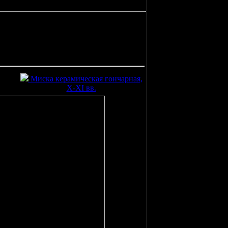
.
Миска керамическая гончарная,
X-XI вв.