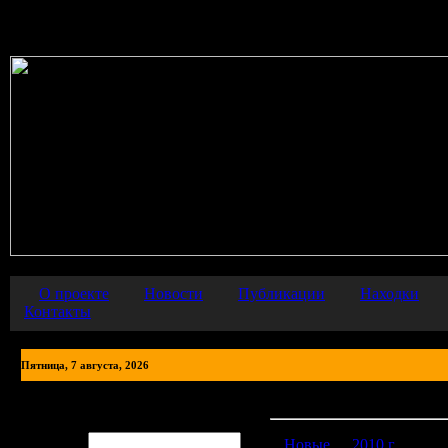
Warning
: error_reporting() has been disabled for security reasons in
О проекте
Новости
Публикации
Находки
Контакты
Пятница, 7 августа, 2026
Фото находок
Авторизация
Логин:
Новые
2010 г.