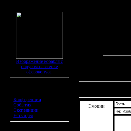
Находки
Изображение корабля с
парусом на стенке
сфероконуса.
Комментарии
(0)
Категории обьявлений
Конференции
(0)
События
(0)
Эмоции
Экспедиции
(0)
Есть идея
(0)