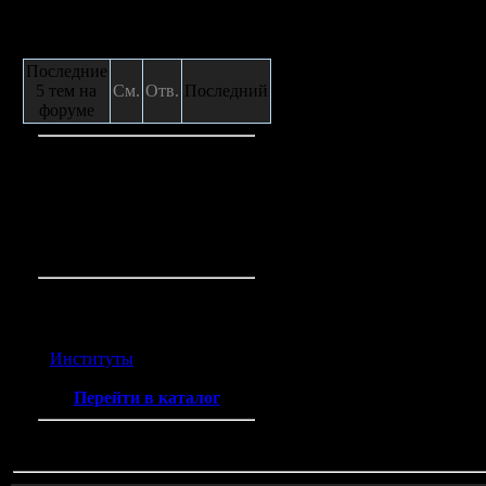
Сообщения с форума
Последние
5 тем на
См.
Отв.
Последний
форуме
Кто на сайте
Гостей:
4
Пользователей:
0
Всего на сайте:
4
Каталог ссылок
Институты
(2)
Перейти в каталог