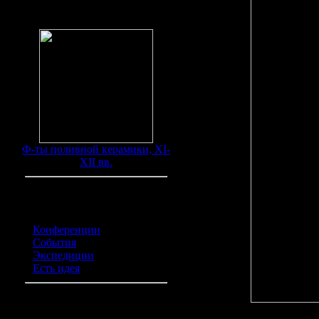
Находки
Ф-ты поливной керамики, XI-
XII вв.
Категории обьявлений
Конференции
(0)
События
(0)
Экспедиции
(0)
Есть идея
(0)