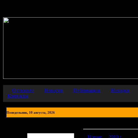
Warning
: error_reporting() has been disabled for security reasons in
О проекте
Новости
Публикации
Находки
Контакты
Понедельник, 10 августа, 2026
Фото находок
Авторизация
Логин:
Новые
2010 г.