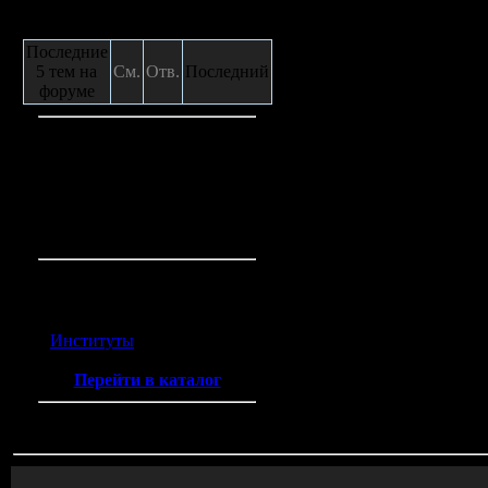
Сообщения с форума
Последние
5 тем на
См.
Отв.
Последний
форуме
Кто на сайте
Гостей:
2
Пользователей:
0
Всего на сайте:
2
Каталог ссылок
Институты
(2)
Перейти в каталог