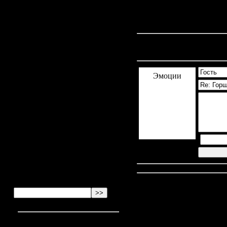
Курилка
2024-05-21 15:31:52
Anonymous
написал:
2024-05-21 13:21:04
Комментарии
(0)
Anonymous
написал:
Эмоции
2024-05-21 11:58:26
Anonymous
написал:
2024-05-21 11:17:38
Anonymous
написал:
2024-05-21 10:23:11
Anonymous
написал: