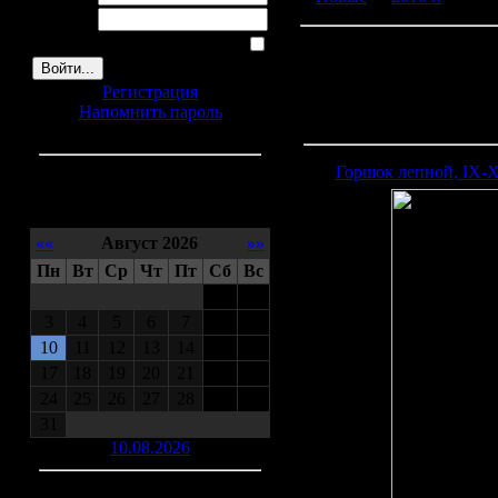
Пароль:
Запомнить меня
Регистрация
Напомнить пароль
Горшок лепной, IX-X
Календарь
««
Август 2026
»»
Пн
Вт
Ср
Чт
Пт
Сб
Вс
1
2
3
4
5
6
7
8
9
10
11
12
13
14
15
16
17
18
19
20
21
22
23
24
25
26
27
28
29
30
31
10.08.2026