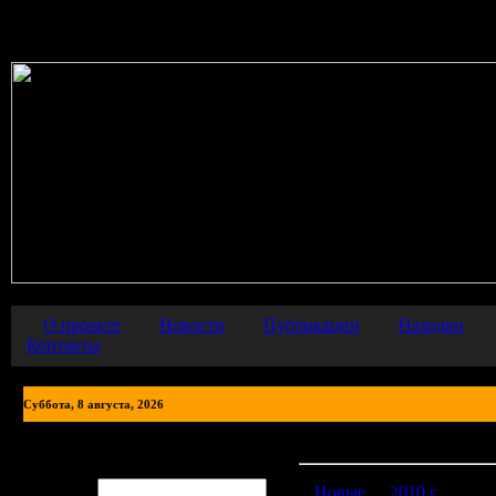
Warning
: error_reporting() has been disabled for security reasons in
О проекте
Новости
Публикации
Находки
Контакты
Суббота, 8 августа, 2026
Фото находок
Авторизация
Логин:
Новые
2010 г.