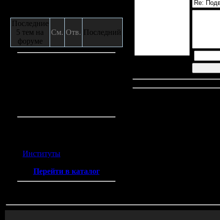
Сообщения с форума
Последние
5 тем на
См.
Отв.
Последний
форуме
Кто на сайте
Гостей:
5
Пользователей:
0
Всего на сайте:
5
Каталог ссылок
Институты
(2)
Перейти в каталог