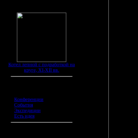
Находки
Котел лепной с подработкой на
круге, XI-XII вв.
Категории обьявлений
Конференции
(0)
События
(0)
Экспедиции
(0)
Есть идея
(0)