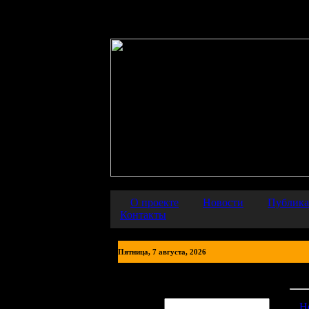
Warning
: error_reporting() has been disabled for security reasons in
О проекте
Новости
Публик
Контакты
Пятница, 7 августа, 2026
Фот
Авторизация
Логин:
Н