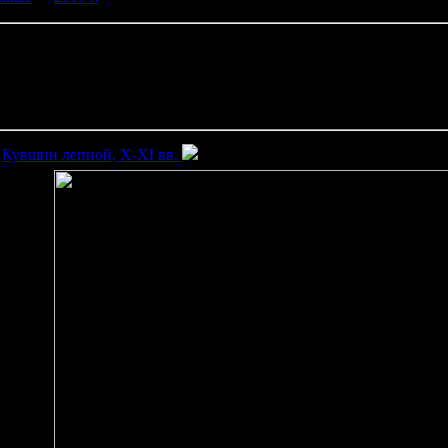
2010 г.
Крышка лепная, X-XII вв.
Кувшин лепной, X-XI вв.