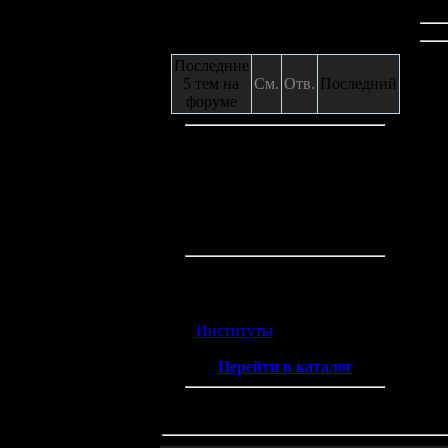
Сообщения с форума
Последние
5 тем на
См.
Отв.
Последний
форуме
Кто на сайте
Гостей:
6
Пользователей:
0
Всего на сайте:
6
Каталог ссылок
Институты
(2)
Перейти в каталог