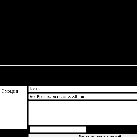
Добавлено:
08.11.2010,
Всего:
3447 
ментарии
(0)
Эмоции