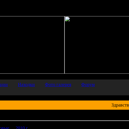
/srv/other/archaeology.iea.ras.ru/htdocs/inc/common.php
on line
66
ации
Находки
Фото галерея
Форум
Здравств
о находок
овые
2010 г.