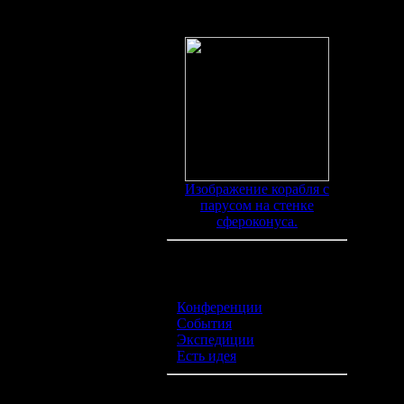
Находки
Изображение корабля с
парусом на стенке
сфероконуса.
Категории обьявлений
Конференции
(0)
События
(0)
Экспедиции
(0)
Есть идея
(0)