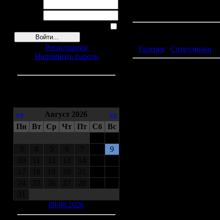
Фотографы, чьи снимки р
Логин:
и подпишите кто автор э
Пароль:
Запомнить меня
Фото альбом
Регистрация
◊
Галерея
/
Сотрудники
Напомнить пароль
Зиливинская Эмма Дави
Календарь
««
Август 2026
»»
Пн
Вт
Ср
Чт
Пт
Сб
Вс
1
2
3
4
5
6
7
8
9
10
11
12
13
14
15
16
17
18
19
20
21
22
23
24
25
26
27
28
29
30
31
09.08.2026