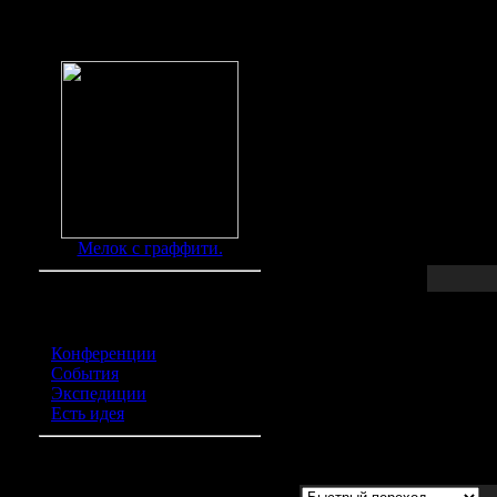
Находки
Мелок с граффити.
Старший научный сотру
Категории обьявлений
экспедиции
Конференции
(0)
События
(0)
Автор:
Тигран Мкртыче
Экспедиции
(0)
Дата:
08.Ноя.2010
Есть идея
(0)
Просмотрено:
3196 раз
Курилка