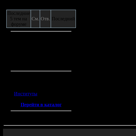
Сообщения с форума
Последние
5 тем на
См.
Отв.
Последний
форуме
Кто на сайте
Гостей:
2
Пользователей:
0
Всего на сайте:
2
Каталог ссылок
Институты
(2)
Перейти в каталог