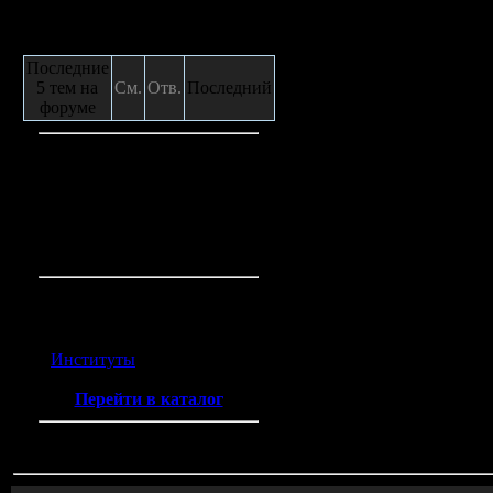
Сообщения с форума
Последние
5 тем на
См.
Отв.
Последний
форуме
Кто на сайте
Гостей:
4
Пользователей:
0
Всего на сайте:
4
Каталог ссылок
Институты
(2)
Перейти в каталог