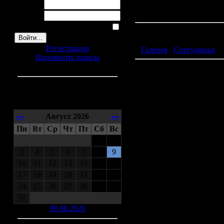
Фотографы, чьи снимки р
Логин:
и подпишите кто автор э
Пароль:
Запомнить меня
Фото альбом
Регистрация
◊
Галерея
/
Сотрудники
Напомнить пароль
Яворская Лилия Вячесла
Календарь
««
Август 2026
»»
Пн
Вт
Ср
Чт
Пт
Сб
Вс
1
2
3
4
5
6
7
8
9
10
11
12
13
14
15
16
17
18
19
20
21
22
23
24
25
26
27
28
29
30
31
09.08.2026