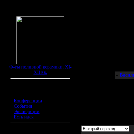
Находки
Ф-ты поливной керамики, XI-
XII вв.
«
Васил
Доцент Волглградского Го
Категории обьявлений
Автор:
Юлия Улогова
Конференции
(0)
Дата:
08.Ноя.2010
События
(0)
Просмотрено:
3038 раз
Экспедиции
(0)
Есть идея
(0)