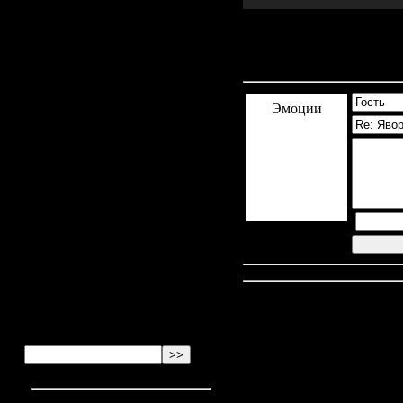
Курилка
2024-05-21 15:31:52
Anonymous
написал:
Комментарии
(0)
2024-05-21 13:21:04
Эмоции
Anonymous
написал:
2024-05-21 11:58:26
Anonymous
написал:
2024-05-21 11:17:38
Anonymous
написал:
2024-05-21 10:23:11
Anonymous
написал: