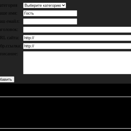
атегория
аше имя:
аш емайл:
аголовок:
RL сайта:
бр.ссылка:
писание:
* - Обязательное заполнение
Не вводите длинных слов или ваша ссылка прост
 сайт будет включен в наш каталог после проверки обратной ссы
!
 случаи отстутствия обратной ссылки (страница со ссылкой (кнопк
авлен в наш каталог. Обратные ссылки регулярно проходят проверк
еть в дальнейшем ваш сайт в нашем каталоге!