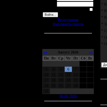
Пароль:
* К
Запомнить меня
* В
* В
Регистрация
Напомнить пароль
* З
* U
* О
* О
Календарь
««
Август 2026
»»
Пн
Вт
Ср
Чт
Пт
Сб
Вс
1
2
3
4
5
6
7
8
9
10
11
12
13
14
15
16
17
18
19
20
21
22
23
Ваш
24
25
26
27
28
29
30
сайт
31
- В
06.08.2026
доб
вид