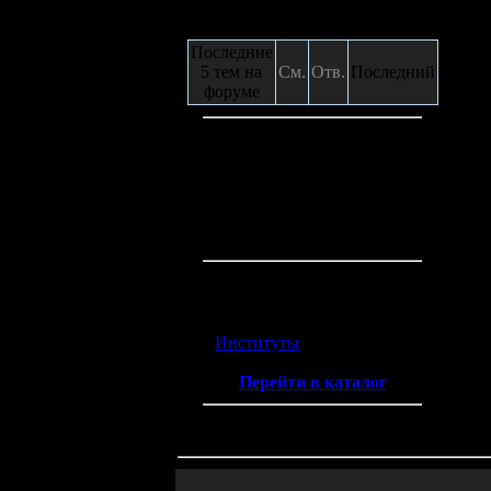
Сообщения с форума
Последние
5 тем на
См.
Отв.
Последний
форуме
Кто на сайте
Гостей:
2
Пользователей:
0
Всего на сайте:
2
Каталог ссылок
Институты
(2)
Перейти в каталог