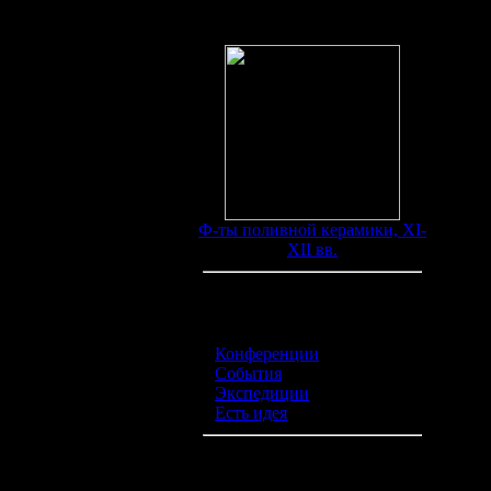
Находки
Ф-ты поливной керамики, XI-
XII вв.
Категории обьявлений
Конференции
(0)
События
(0)
Экспедиции
(0)
Есть идея
(0)