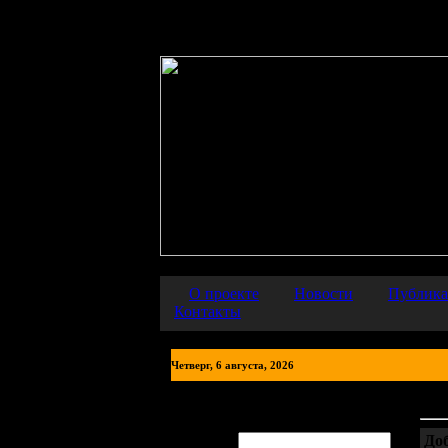
Warning
: error_reporting() has been disabled for security reasons in
О проекте
Новости
Публик
Контакты
Четверг, 6 августа, 2026
Кат
Авторизация
До
Логин: