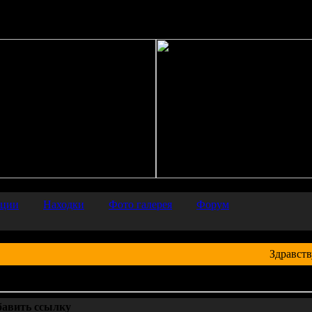
/srv/other/archaeology.iea.ras.ru/htdocs/inc/common.php
on line
66
ации
Находки
Фото галерея
Форум
Здравств
алог ссылок
бавить ссылку