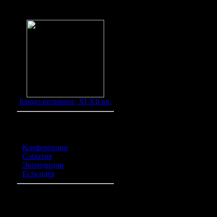
Самосдель
Находки
км ниже А
западнее
района, 
Волга. Гл
Блюдо поливное, XI-XII вв.
острове, 
высохшим
Категории обьявлений
Конференции
(0)
вдоль по 
События
(0)
Экспедиции
(0)
км, пред
Есть идея
(0)
составляет
Курилка