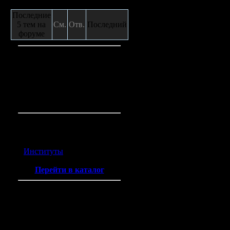
Сообщения с форума
сооруже
Последние
5 тем на
См.
Отв.
Последний
сохрани
форуме
отметит
Кто на сайте
застройк
Гостей:
4
Пользователей:
0
Небольшие
Всего на сайте:
4
полуземля
Каталог ссылок
котлованы
Институты
(2)
Перейти в каталог
постройки
Прочитана: 2617
|
Комент