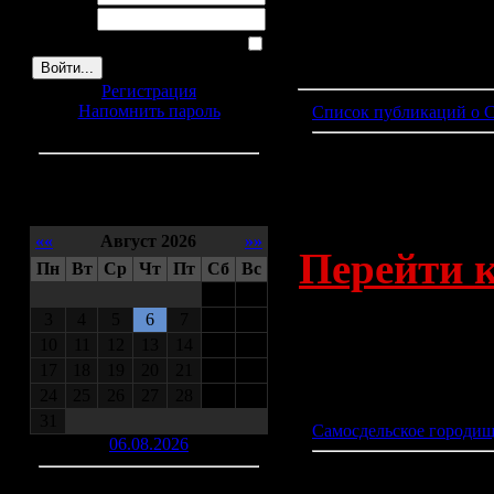
Пароль:
Запомнить меня
Публикации вне категор
Регистрация
Напомнить пароль
Список публикаций о 
Полный сп
Самосдель
Календарь
««
Август 2026
»»
Перейти к 
Пн
Вт
Ср
Чт
Пт
Сб
Вс
1
2
Прочитана: 1686
|
Комент
3
4
5
6
7
8
9
10
11
12
13
14
15
16
17
18
19
20
21
22
23
24
25
26
27
28
29
30
31
Самосдельское городищ
06.08.2026