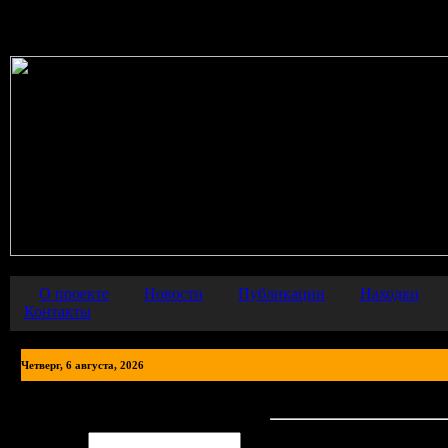
Warning
: error_reporting() has been disabled for security reasons in
О проекте
Новости
Публикации
Находки
Контакты
Четверг, 6 августа, 2026
Публикации
Авторизация
Логин: