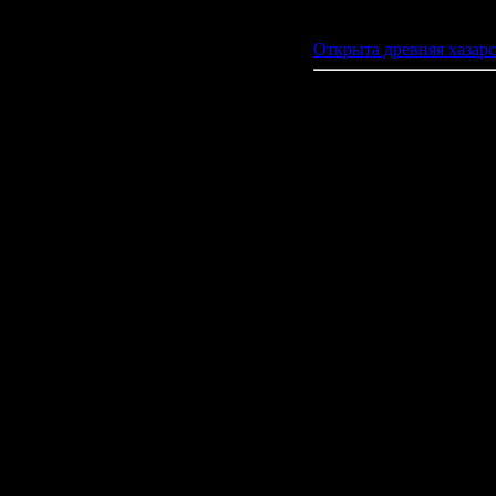
Открыта древняя хазарс
Самосдель
— остат
средневек
дельте 
обнаруже
Почти 2
рядом с
строител