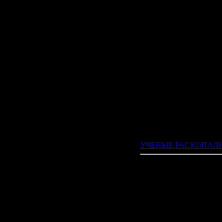
учитель А
коллекцию
её архео
началась 
Прочитана: 4132
|
Комент
УЧЕНЫЕ РАСКОПАЛИ Д
Взгляд в 
Целых дев