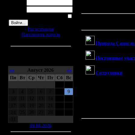
Фотографы, чьи снимки р
Логин:
и подпишите кто автор э
Пароль:
Запомнить меня
Фото альбом
Регистрация
Напомнить пароль
Природа Самосде
Постоянные учас
Календарь
««
Август 2026
»»
Сотрудники
(6)
Пн
Вт
Ср
Чт
Пт
Сб
Вс
1
2
3
4
5
6
7
8
9
10
11
12
13
14
15
16
17
18
19
20
21
22
23
24
25
26
27
28
29
30
Новинки:
31
09.08.2026