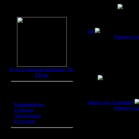
Находки
Уж
Категория:
Природа С
Автор:
Ф-ты поливной керамики, XI-
XII вв.
Категории обьявлений
Закаты над Сомовкой
Конференции
(0)
Категория:
Природа С
События
(0)
Автор:
Экспедиции
(0)
Есть идея
(0)