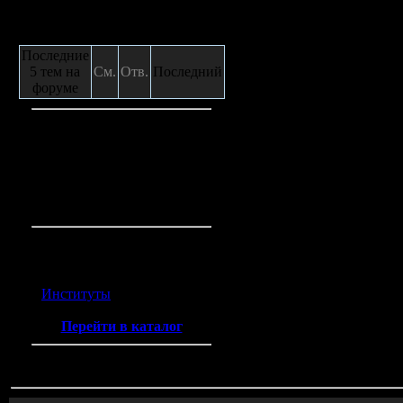
Сообщения с форума
Последние
5 тем на
См.
Отв.
Последний
форуме
Кто на сайте
Гостей:
3
Пользователей:
0
Всего на сайте:
3
Каталог ссылок
Институты
(2)
Перейти в каталог