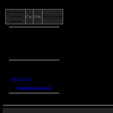
Сообщения с форума
Последние
5 тем на
См.
Отв.
Последний
форуме
Кто на сайте
Гостей:
1
Пользователей:
0
Всего на сайте:
1
Каталог ссылок
Институты
(2)
Перейти в каталог