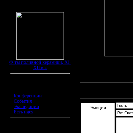
Находки
Ф-ты поливной керамики, XI-
XII вв.
Категории обьявлений
Комментарии
(0)
Конференции
(0)
События
(0)
Экспедиции
(0)
Эмоции
Есть идея
(0)