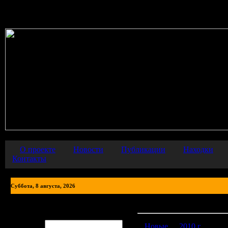
Warning
: error_reporting() has been disabled for security reasons in
О проекте
Новости
Публикации
Находки
Контакты
Суббота, 8 августа, 2026
Фото находок
Авторизация
Логин:
Новые
2010 г.