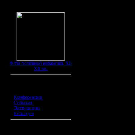
Находки
"В слое золы, оставшемс
замечательная находка
полевого сезона.
По его словам, слой зо
Торжка от полчищ Батыя.
Ф-ты поливной керамики, XI-
город и сожгли его. В эт
XII вв.
"Это серебряные украше
по всей видимости, в бо
поскольку это был безмон
Категории обьявлений
Среди украшений - типи
Конференции
(0)
кольца, амулеты с хри
События
(0)
московского Кремля. "Н
Экспедиции
(0)
деревянном сосуде был
Есть идея
(0)
серебряные позолоченные 
Он добавил, что эта нах
найдено около 150, тем,