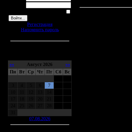
В Торжке нашли сокро
Пароль:
Запомнить меня
Понедельник, 22 Ноябрь
Археологи, проводивши
Регистрация
Торжке Тверской облас
Напомнить пароль
времени относящийся 
предметов: колты, тре
символикой. Кроме того
уникальные печати.
Календарь
««
Август 2026
»»
Пн
Вт
Ср
Чт
Пт
Сб
Вс
1
2
3
4
5
6
7
8
9
10
11
12
13
14
15
16
17
18
19
20
21
22
23
24
25
26
27
28
29
30
31
07.08.2026