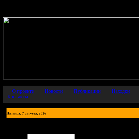
Warning
: error_reporting() has been disabled for security reasons in
О проекте
Новости
Публикации
Находки
Контакты
Пятница, 7 августа, 2026
Новости
Авторизация
Логин: