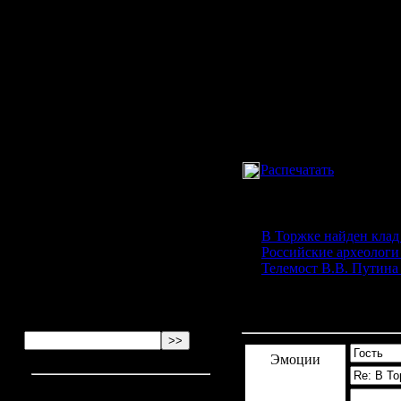
Курилка
слитки), а чисто вещевой.
2024-05-21 15:31:52
Anonymous
написал:
Кроме того, во время ра
местным посадникам, уп
2024-05-21 13:21:04
Anonymous
написал:
Автор:
Nikita
Прочитали:
317 раз
2024-05-21 11:58:26
Anonymous
написал:
Распечатать
2024-05-21 11:17:38
Читайте так же:
Anonymous
написал:
В Торжке найден клад
Российские археологи
Телемост В.В. Путина
2024-05-21 10:23:11
Anonymous
написал:
Комментарии
(0)
Эмоции