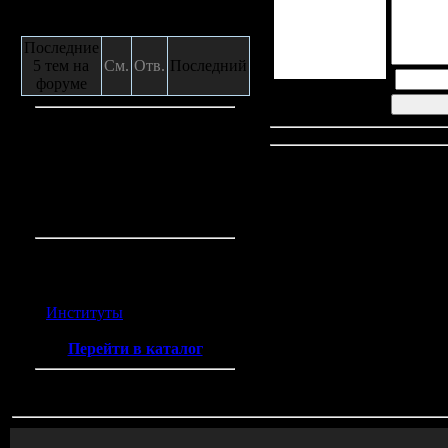
Сообщения с форума
Последние
5 тем на
См.
Отв.
Последний
форуме
Кто на сайте
Гостей:
5
Пользователей:
0
Всего на сайте:
5
Каталог ссылок
Институты
(2)
Перейти в каталог