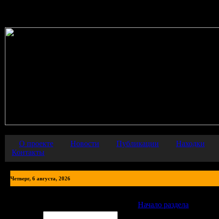
Warning
: error_reporting() has been disabled for security reasons in
О проекте
Новости
Публикации
Находки
Контакты
Четверг, 6 августа, 2026
Публикации
Авторизация
◊
Начало раздела
Логин: