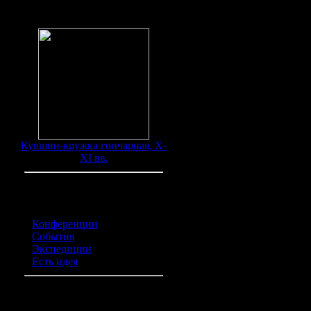
самосдельская керамика -
подогрело интерес археол
Находки
финансовых средств и дол
СЕНСАЦИИ НА РУБЕ
Новая страница в изучен
рамках большого научно
конгрессом, экспедиции
археологам с большой до
каганата - Итиль - найден
Кувшин-кружка гончарная, X-
Городище расположено в 
XI вв.
заливными лугами, много
Здесь обнаружены мног
предполагаемого город
наибольшее количество 
Категории обьявлений
остров, окружавшийся 
Конференции
(0)
специалистов института 
События
(0)
Кстати, некоторые из 
Экспедиции
(0)
состоявшего из двух или
Есть идея
(0)
средневековые арабские
Итиль занимала крепость
археологически зафиксир
того, что именно здесь