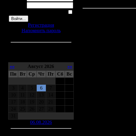
УЧЕНЫЕ РАСКОПАЛИ ДР
Пароль:
Запомнить меня
Взгляд в историю
Регистрация
Целых девять лет понад
Напомнить пароль
городища в Камызякском р
столица древней Хазари
однако ученые не тор
современного села Само
жилых и прочих построек
Календарь
««
Август 2026
»»
КРЕСТЬЯНЕ-ПЕРВО
Пн
Вт
Ср
Чт
Пт
Сб
Вс
На пресс-конференции у
1
2
Васильев и старший на
3
4
5
6
7
8
9
поделились подробностям
10
11
12
13
14
15
16
Оказывается,
Самосдельс
17
18
19
20
21
22
23
к Золотоордынской эпох
24
25
26
27
28
29
30
Астраханской области го
31
фермеры, копавшие сил
аграриев никаких ассоц
06.08.2026
учитель истории, которы
Они убедились, что нахо